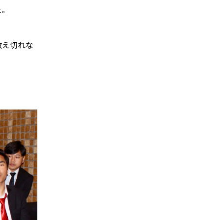
。

数え切れな

