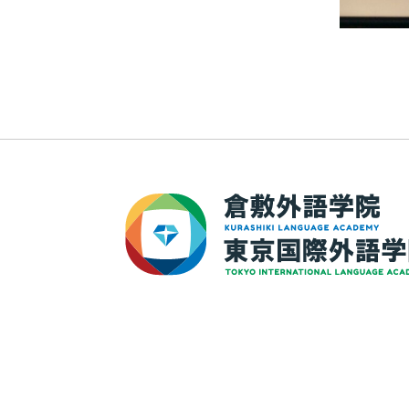
〒710-0055 岡山県倉敷市阿知3-10-33
TEL：
086-441-4948
FAX：086-441-4949
MAIL：
kla.appli@kurashikigaigo.jp