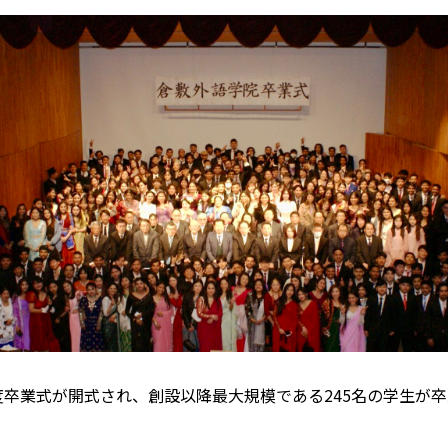
度卒業式が開式され、創設以降最大規模である245名の学生が