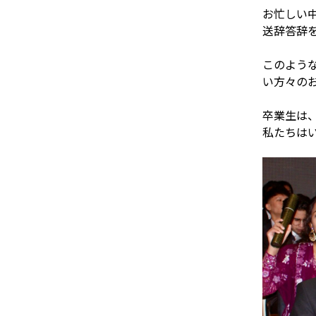
お忙しい
送辞答辞
このよう
い方々のお
卒業生は
私たちは